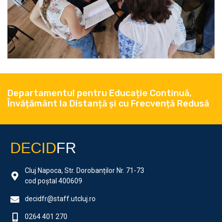
Departamentul pentru Educație Continuă,
Învățământ la Distanță și cu Frecvență Redusă
Cluj Napoca, Str. Dorobanților Nr. 71-73
cod poștal 400609
decidfr@staff.utcluj.ro
0264 401 270