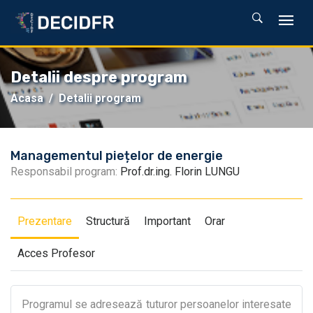
Detalii despre program
Acasa
Detalii program
Managementul piețelor de energie
Responsabil program:
Prof.dr.ing. Florin LUNGU
Prezentare
Structură
Important
Orar
Acces Profesor
Programul se adresează tuturor persoanelor interesate