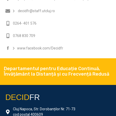
decidfr@staff.utcluj.ro
0264- 401 576
0768 830 709
www.facebook.com/Decidfr
Departamentul pentru Educație Continuă,
Învățământ la Distanță și cu Frecvență Redusă
Cluj Napoca, Str. Dorobanților Nr. 71-73
cod poștal 400609