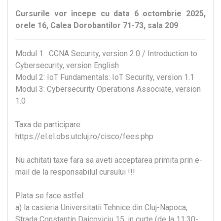
Cursurile vor începe cu data 6 octombrie 2025,
orele 16, Calea Dorobantilor 71-73, sala 209
Modul 1 : CCNA Security, version 2.0 / Introduction to
Cybersecurity, version English
Modul 2: IoT Fundamentals: IoT Security, version 1.1
Modul 3: Cybersecurity Operations Associate, version
1.0
Taxa de participare:
https://el.el.obs.utcluj.ro/cisco/fees.php
Nu achitati taxe fara sa aveti acceptarea primita prin e-
mail de la responsabilul cursului !!!
Plata se face astfel:
a) la casieria Universitatii Tehnice din Cluj-Napoca,
Strada Constantin Daicoviciu 15, in curte (de la 11.30-