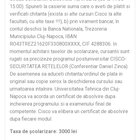
15.00). Spuneti la casierie suma care o aveti de platit si
verificati chitanta (exista si alte cursuri Cisco la alte
facultati, cu alte taxe !!!); b) prin virament bancar, în
contul deschis la Banca Nationala, Trezoreria
Municipiului Cluj-Napoca, IBAN:
RO43TREZ21620F330800XXXX, CIF 4288306. In
momentul achitarii taxelor de scolarizare, cursantii sunt
rugati sa precizeze programul postuniversitar CISCO-
SECURITATEA RETELELOR (Conferentiar Daniel Zinca).
De asemenea sa aduceti chitanta/ordinul de plata in
original sau copie xerox la deschiderea cursului sau
urmatoarea intalnire. Universitatea Tehnica din Cluj-
Napoca va acorda un certificat de absolvire dupa
incheierea programului si a examenului final de
competente. Cisco va elibera un certificat de absolvire
dupa fiecare modul.
Taxa de școlarizare: 3000 lei