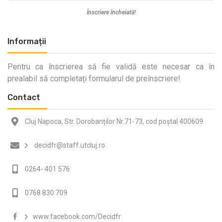
Înscriere încheiată!
Informații
Pentru ca înscrierea să fie validă este necesar ca în
prealabil să completați formularul de preînscriere!
Contact
Cluj Napoca, Str. Dorobanților Nr.71-73, cod poștal 400609
decidfr@staff.utcluj.ro
0264- 401 576
0768 830 709
www.facebook.com/Decidfr